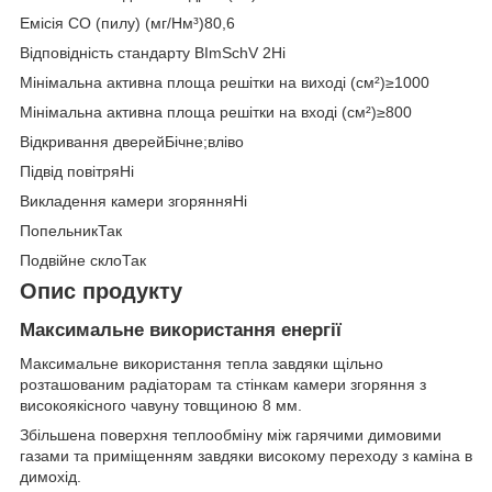
Емісія CO (пилу) (мг/Нм³)80,6
Відповідність стандарту BImSchV 2Ні
Мінімальна активна площа решітки на виході (см²)≥1000
Мінімальна активна площа решітки на вході (см²)≥800
Відкривання дверейБічне;вліво
Підвід повітряНі
Викладення камери згорянняНі
ПопельникТак
Подвійне склоТак
Опис продукту
Максимальне використання енергії
Максимальне використання тепла завдяки щільно
розташованим радіаторам та стінкам камери згоряння з
високоякісного чавуну товщиною 8 мм.
Збільшена поверхня теплообміну між гарячими димовими
газами та приміщенням завдяки високому переходу з каміна в
димохід.