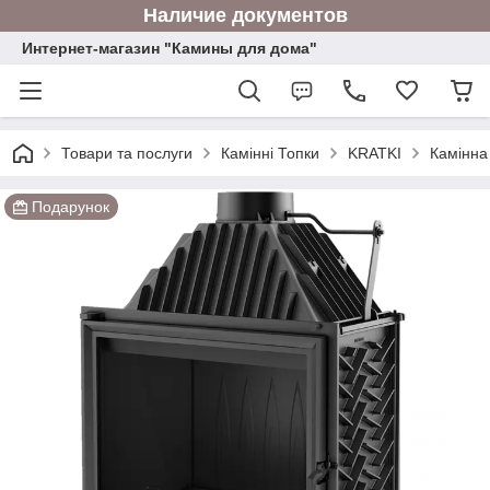
Наличие документов
Интернет-магазин "Камины для дома"
Товари та послуги
Камінні Топки
KRATKI
Камінна 
Подарунок