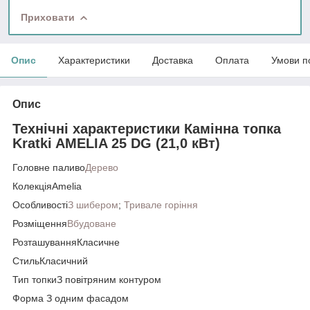
Приховати
Опис
Характеристики
Доставка
Оплата
Умови п
Опис
Технічні характеристики Камінна топка
Kratki AMELIA 25 DG (21,0 кВт)
Головне паливо
Дерево
КолекціяAmelia
Особливості
З шибером
;
Тривале горіння
Розміщення
Вбудоване
РозташуванняКласичне
СтильКласичний
Тип топкиЗ повітряним контуром
Форма З одним фасадом