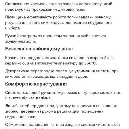
Спалювання частинок палива завдяки дефлектору, який
подовжує час проходження димових газів.
Підвищена ефективність роботи топки завдяки ручному
регулюванню тяги димоходу за допомогою вбудованого
шибера.
Ручний контроль за процесом згоряння здійснюється
зсуванням золи.
Безпека на найвищому рівні
Класична передня частина топки викладена жаростійкою
керамікою, яка витримує температуру до 660°C.
Декоративна перегородка полегшує утримання чистоти при
використанні і захищає від випадання дров.
Комфортне користування
Система холодної ручки знижує ризик опіку через можливість
її зняття під час паління.
Ящик/контейнер для золи, у якому накопичуються залишки
згорілої деревини і рухома решітка для полегшення
видалення золи.
Обмеження налипання кіптяви завдяки системі чистого скла