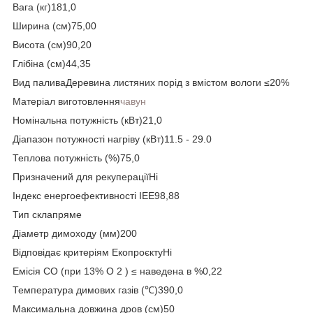
Вага (кг)181,0
Ширина (см)75,00
Висота (см)90,20
Глібіна (см)44,35
Вид паливаДеревина листяних порід з вмістом вологи ≤20%
Матеріал виготовлення
чавун
Номінальна потужність (кВт)21,0
Діапазон потужності нагріву (кВт)11.5 - 29.0
Теплова потужність (%)75,0
Призначений для рекупераціїНі
Індекс енергоефективності ІЕЕ98,88
Тип склапряме
Діаметр димоходу (мм)200
Відповідає критеріям ЕкопроєктуНі
Емісія CO (при 13% O 2 ) ≤ наведена в %0,22
Температура димових газів (℃)390,0
Максимальна довжина дров (см)50