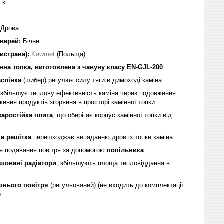
 кг
:
Дрова
дверей:
Бічне
истрана):
Kawmet
(Польща)
нна топка, виготовлена з чавуну класу
EN-GJL-200
.
слінка
(шибер) регулює силу тяги в димоході каміна
р
збільшує теплову ефективність каміна через подовження
ення продуктів згоряння в просторі камінної топки
аростійка плита
, що оберігає корпус камінної топки від
на решітка
перешкоджає випаданню дров із топки каміна
я подавання повітря за допомогою
попільника
шовані радіатори
, збільшують площа тепловіддання в
шнього повітря
(регульований) (не входить до комплектації
)