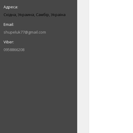
Східна, Украина, Самбір, Україна
shupeluk77@gmail.com
0958866208