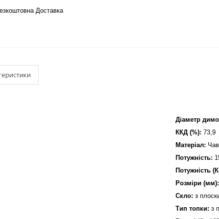
езкоштовна Доставка
теристики
Діаметр димо
ККД (%):
73,9
Матеріал:
Чав
Потужність:
1
Потужність (К
Розміри (мм)
Скло:
з плоск
Тип топки:
з 