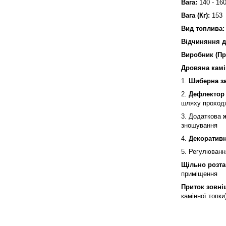
Вага:
140 - 160
Вага (Кг):
153
Вид топлива
Відчиняння 
Виробник (Пр
Дровяна камі
1.
Шиберна за
2.
Дефлекто
шляху проходж
3. Додаткова
ж
зношування
4.
Декоратив
5. Регулюванн
Щільно розта
приміщення
Приток зовні
камінної топки