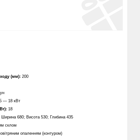
ходу (мм):
200
ун
5 — 18 кВт
Вт):
18
:
Ширина 680; Висота 530; Глибина 435
им склом
повітряним опаленням (контуром)