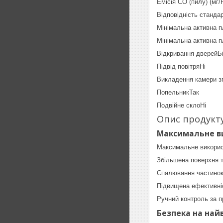
Емісія CO (пилу) (мг/
Відповідність станда
Мінімальна активна п
Мінімальна активна п
Відкривання дверейБі
Підвід повітряНі
Викладення камери з
ПопельникТак
Подвійне склоНі
Опис продукт
Максимальне ви
Максимальне використ
Збільшена поверхня т
Спалювання частинок
Підвищена ефективні
Ручний контроль за п
Безпека на най