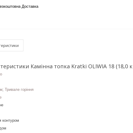
езкоштовна Доставка
теристики
теристики Камінна топка Kratki OLIWIA 18 (18,0 к
о
ом
;
Тривале горіння
е
не
м контуром
дом