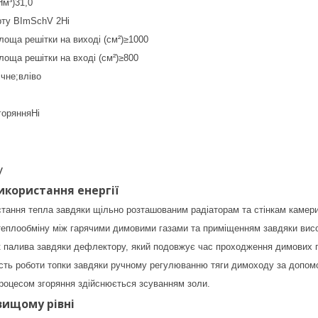
Нм³)31,0
рту BImSchV 2Ні
лоща решітки на виході (см²)≥1000
лоща решітки на вході (см²)≥800
чне;вліво
горянняНі
у
користання енергії
ання тепла завдяки щільно розташованим радіаторам та стінкам камери
еплообміну між гарячими димовими газами та приміщенням завдяки висо
 палива завдяки дефлектору, який подовжує час проходження димових г
сть роботи топки завдяки ручному регулюванню тяги димоходу за допом
роцесом згоряння здійснюється зсуванням золи.
вищому рівні