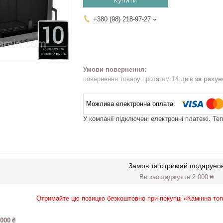
Купити
+380 (98) 218-97-27
повернення товару протягом 14 днів
за раху
У компанії підключені електронні платежі. Те
Замов та отримай подаруно
Ви заощаджуєте 2 000 ₴
Отримайте цю позицію безкоштовно при покупці «Камінна топк
 000 ₴