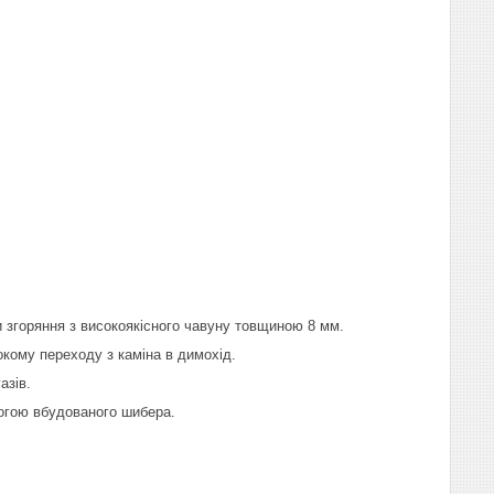
 згоряння з високоякісного чавуну товщиною 8 мм.
кому переходу з каміна в димохід.
азів.
огою вбудованого шибера.