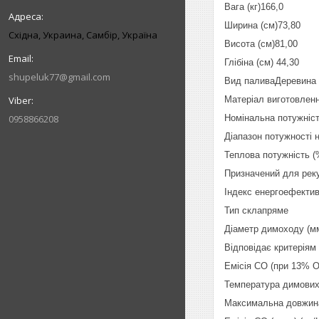
Вага (кг)166,0
Ширина (см)73,80
Східна, Украина, Самбір, Україна
Висота (см)81,00
Глібіна (см) 44,30
shupeluk77@gmail.com
Вид паливаДеревина 
Матеріал виготовлен
0958866208
Номінальна потужніст
Діапазон потужності на
Теплова потужність (
Призначений для реку
Індекс енергоефектив
Тип склапряме
Діаметр димоходу (м
Відповідає критеріям
Емісія CO (при 13% O
Температура димових 
Максимальна довжина