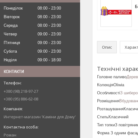
Б
Понеділок
08:00
23:00
Вівторок
08:00
23:00
Середа
08:00
23:00
Четвер
09:00
23:00
Пʼятниця
09:00
23:00
Опис
Харак
Субота
09:00
23:00
Неділя
09:00
18:00
Технічні харак
КОНТАКТИ
Головне паливо
Дерев
КолекціяOliwia
+380 (98) 218-97-27
Особливості
З шибер
+380 (95) 886-62-08
Розміщення
Вбудован
РозташуванняКласич
Интернет-магазин 'Каміни для Дому'
СтильКласичний
Тип топкиЗ повітряни
Форма З одним фаса
Роман