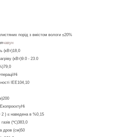
листяних порід з вмістом вологи ≤20%
ня
чавун
ь (кВт)18,0
гріву (кВт)9.0 - 23.0
%)79,0
пераціїНі
ності ІЕЕ104,10
м)200
 ЕкопроєктуНі
 2 ) ≤ наведена в %0,15
газів (℃)383,0
 дров (см)50