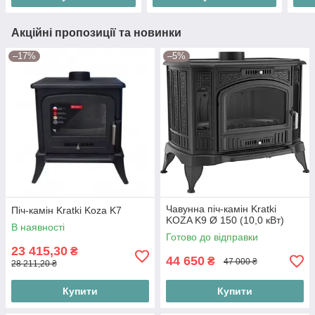
Акційні пропозиції та новинки
–17%
–5%
Чавунна піч-камін Kratki
Піч-камін Kratki Koza K7
KOZA K9 Ø 150 (10,0 кВт)
В наявності
Готово до відправки
23 415,30
₴
44 650
₴
47 000 ₴
28 211,20 ₴
Купити
Купити