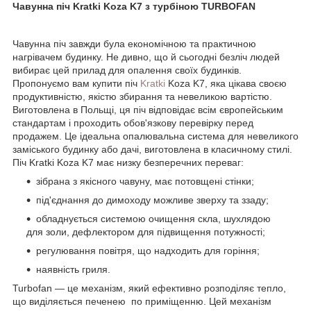
Чавунна піч Kratki Koza K7 з турбіною TURBOFAN
Чавунна піч завжди була економічною та практичною
нагрівачем будинку. Не дивно, що й сьогодні безліч людей
вибирає цей прилад для опалення своїх будинків.
Пропонуємо вам купити піч
Kratki
Koza K7, яка цікава своєю
продуктивністю, якістю збирання та невеликою вартістю.
Виготовлена в Польщі, ця піч відповідає всім європейським
стандартам і проходить обов'язкову перевірку перед
продажем. Це ідеальна опалювальна система для невеликого
заміського будинку або дачі, виготовлена в класичному стилі.
Піч Kratki Koza K7 має низку безперечних переваг:
зібрана з якісного чавуну, має потовщені стінки;
під'єднання до димоходу можливе зверху та ззаду;
обладнується системою очищення скла, шухлядою
для золи, дефлектором для підвищення потужності;
регулювання повітря, що надходить для горіння;
наявність гриля.
Turbofan — це механізм, який ефективно розподіляє тепло,
що виділяється печенею по приміщенню. Цей механізм