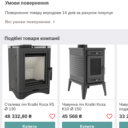
Умови повернення
Повернення товару впродовж 14 днів за рахунок покупця
Всі умови повернення
Подібні товари компанії
Сталева піч Kratki Koza K5
Чавунна піч Kratki Koza
Чаву
Ø 130
K10 Ø 150
пода
48 332,80
45 568
33 
₴
₴
Купити
Купити