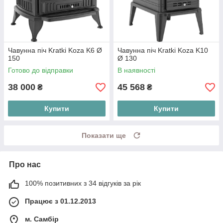
Чавунна піч Kratki Koza K6 Ø
Чавунна піч Kratki Koza K10
150
Ø 130
Готово до відправки
В наявності
38 000
45 568
₴
₴
Купити
Купити
Показати ще
Про нас
100% позитивних з 34 відгуків за рік
Працює з 01.12.2013
м. Самбір