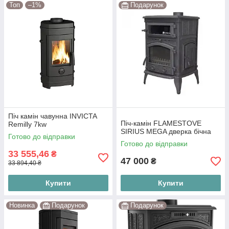
Топ
–1%
Подарунок
Піч камін чавунна INVICTA
Піч-камін FLAMESTOVE
Remilly 7kw
SIRIUS MEGA дверка бічна
Готово до відправки
Готово до відправки
33 555,46
₴
47 000
₴
33 894,40 ₴
Купити
Купити
Новинка
Подарунок
Подарунок