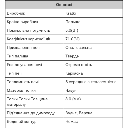
Основні
Виробник
Kratki
Країна виробник
Польща
Номінальна потужність
5.0(Вт)
Коефіцієнт корисної дії
71.0(%)
Призначення печі
Опалювальна
Тип палива
Тверде
Розташування печі
Окремо стоїть
Тип печі
Каркасна
Тепломність печі
З середньою теплоємністю
Матеріал топки
Чавун
Топки Топки Товщина
8.0 (мм)
матеріалу
Під'єднання до димоходу
Заднє, Верхнє
Водяний контур
Немає