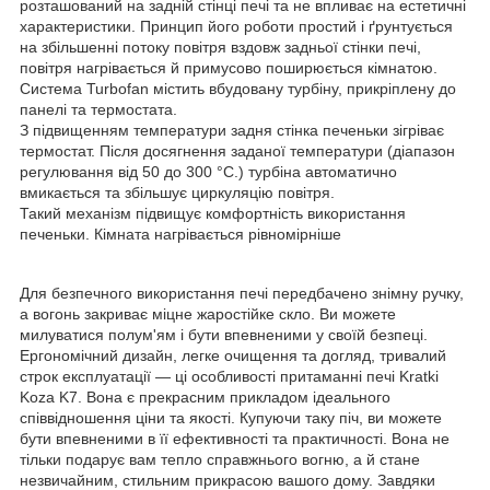
розташований на задній стінці печі та не впливає на естетичні
характеристики. Принцип його роботи простий і ґрунтується
на збільшенні потоку повітря вздовж задньої стінки печі,
повітря нагрівається й примусово поширюється кімнатою.
Система Turbofan містить вбудовану турбіну, прикріплену до
панелі та термостата.
З підвищенням температури задня стінка печеньки зігріває
термостат. Після досягнення заданої температури (діапазон
регулювання від 50 до 300 °C.) турбіна автоматично
вмикається та збільшує циркуляцію повітря.
Такий механізм підвищує комфортність використання
печеньки. Кімната нагрівається рівномірніше
Для безпечного використання печі передбачено знімну ручку,
а вогонь закриває міцне жаростійке скло. Ви можете
милуватися полум'ям і бути впевненими у своїй безпеці.
Ергономічний дизайн, легке очищення та догляд, тривалий
строк експлуатації — ці особливості притаманні печі Kratki
Koza K7. Вона є прекрасним прикладом ідеального
співвідношення ціни та якості. Купуючи таку піч, ви можете
бути впевненими в її ефективності та практичності. Вона не
тільки подарує вам тепло справжнього вогню, а й стане
незвичайним, стильним прикрасою вашого дому. Завдяки