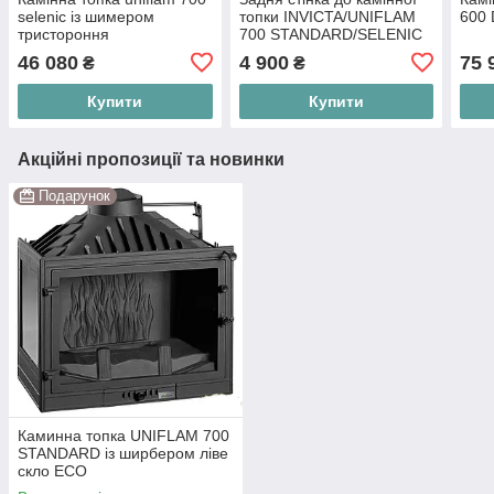
selenic із шимером
топки INVICTA/UNIFLAM
600 
тристороння
700 STANDARD/SELENIC
47X35
46 080
4 900
75 
₴
₴
Купити
Купити
Акційні пропозиції та новинки
Подарунок
Каминна топка UNIFLAM 700
STANDARD із ширбером ліве
скло ECO