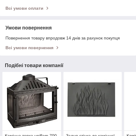
Всі умови оплати
Умови повернення
Повернення товару впродовж 14 днів за рахунок покупця
Всі умови повернення
Подібні товари компанії
Камінна топка uniflam 700
Задня стінка до камінної
Камі