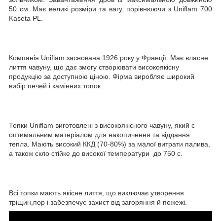
50 см. Має великі розміри та вагу, порівнюючи з Uniflam 700
Kaseta PL.
Компанія Uniflam заснована 1926 року у Франції. Має власне
лиття чавуну, що дає змогу створювати високоякісну
продукцію за доступною ціною. Фірма виробляє широкий
вибір печей і камінних топок.
Топки Uniflam виготовлені з високоякісного чавуну, який є
оптимальним матеріалом для накопичення та віддання
тепла. Мають високий ККД (70-80%) за малої витрати палива,
а також скло стійке до високої температури до 750 c.
Всі топки мають якісне лиття, що виключає утворення
тріщин,пор і забезпечує захист від загоряння й пожежі.