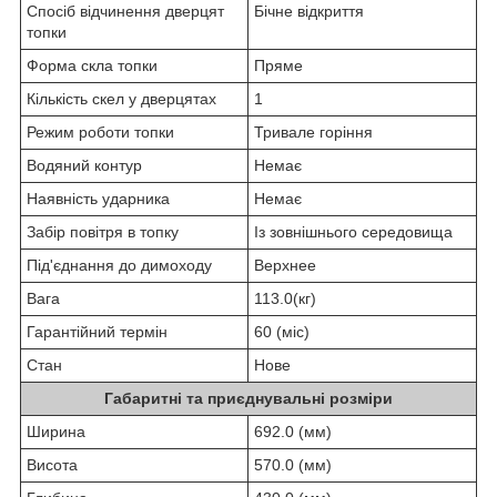
Спосіб відчинення дверцят
Бічне відкриття
топки
Форма скла топки
Пряме
Кількість скел у дверцятах
1
Режим роботи топки
Тривале горіння
Водяний контур
Немає
Наявність ударника
Немає
Забір повітря в топку
Із зовнішнього середовища
Під'єднання до димоходу
Верхнее
Вага
113.0(кг)
Гарантійний термін
60 (міс)
Стан
Нове
Габаритні та приєднувальні розміри
Ширина
692.0 (мм)
Висота
570.0 (мм)