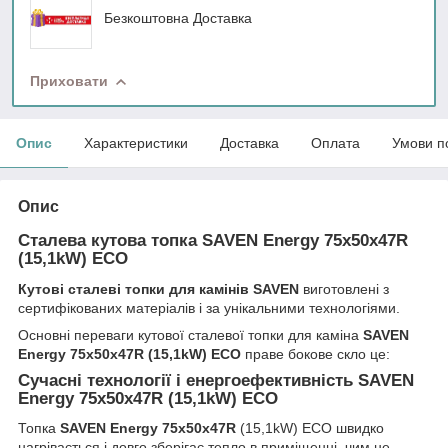
Безкоштовна Доставка
Приховати
Опис
Характеристики
Доставка
Оплата
Умови п
Опис
Сталева кутова топка SAVEN Energy 75х50х47R
(15,1kW) ECO
Кутові сталеві топки для камінів SAVEN
виготовлені з
сертифікованих матеріалів і за унікальними технологіями.
Основні переваги кутової сталевої топки для каміна
SAVEN
Energy 75х50х47R (15,1kW) ECO
праве бокове скло це:
Сучасні технології і енергоефективність SAVEN
Energy 75х50х47R (15,1kW) ECO
Топка
SAVEN Energy 75х50х47R
(15,1kW) ECO швидко
нагрівається і довго зберігає тепло в приміщенні, чим не