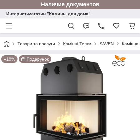
Наличие документов
Интернет-магазин "Камины для дома"
Товари та послуги
Камінні Топки
SАVEN
Камінна 
–18%
Подарунок