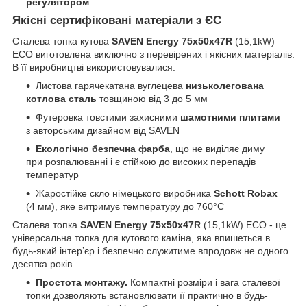
регулятором
Якісні сертифіковані матеріали з ЄС
Сталева топка кутова
SAVEN Energy 75х50х47R
(15,1kW)
ECO
виготовлена виключно з перевірених і якісних матеріалів.
В її виробництві використовувалися:
Листова гарячекатана вуглецева
низьколегована
котлова сталь
товщиною від 3 до 5 мм
Футеровка товстими захисними
шамотними плитами
з авторським дизайном від SAVEN
Екологічно безпечна фарба
, що не виділяє диму
при розпалюванні і є стійкою до високих перепадів
температур
Жаростійке скло німецького виробника
Schott Robax
(4 мм), яке витримує температуру до 760°C
Сталева топка
SAVEN Energy 75х50х47R
(15,1kW) ECO - це
універсальна топка для кутового каміна, яка впишеться в
будь-який інтер’єр і безпечно служитиме впродовж не одного
десятка років.
Простота монтажу.
Компактні розміри і вага сталевої
топки дозволяють встановлювати її практично в будь-