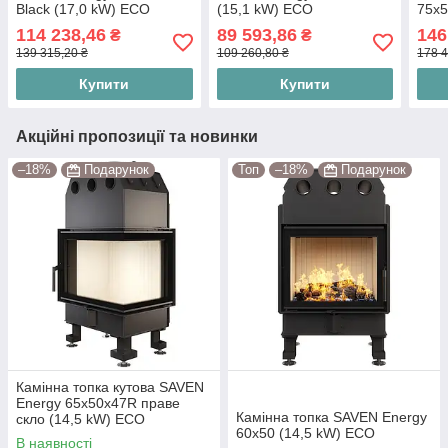
Black (17,0 kW) ECO
(15,1 kW) ECO
75х5
Eко
114 238,46
89 593,86
146
₴
₴
139 315,20 ₴
109 260,80 ₴
178 4
Купити
Купити
Акційні пропозиції та новинки
–18%
Подарунок
Топ
–18%
Подарунок
Камінна топка кутова SAVEN
Energy 65х50х47R праве
Камінна топка SAVEN Energy
скло (14,5 kW) ECO
60х50 (14,5 kW) ECO
В наявності