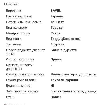
Основні
Виробник
SAVEN
Країна виробник
Україна
Потужність номінальна
15.1 кВт
Вид пального
Тверде
Матеріал топки
Сталь
Вид топки
Традиційна топка
Тип топки
Закрита
Спосіб відкриття дверцят
Бічне відкриття
топки
Форма скла топки
Пряме
Кількість шибок у
2
дверцятах
Система очищення скла
Висока температура в топці
Режим роботи топки
Тривале горіння
Водяний контур
Ні
Забір повітря в топку
З зовнішнього середовища
Стан
Новий