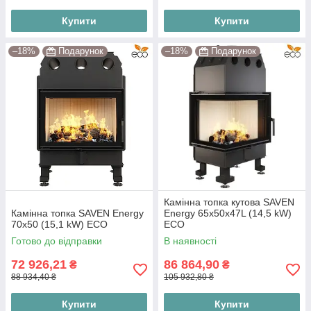
Купити
Купити
–18%
Подарунок
–18%
Подарунок
Камінна топка кутова SAVEN
Камінна топка SAVEN Energy
Energy 65х50х47L (14,5 kW)
70х50 (15,1 kW) ECO
ECO
Готово до відправки
В наявності
72 926,21
86 864,90
₴
₴
88 934,40 ₴
105 932,80 ₴
Купити
Купити