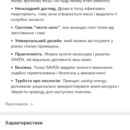
якому зручному місці і на будь-якому етапі ремонту.
Нескладний догляд.
Дрова в топці ефективно
перегоряють, тому золи утворюється мало і видаляти її
потрібно нечасто.
Система “чисте скло”
, яка захищає скло топки від
запотівання і сажі.
Універсальний дизайн
, який можна застосувати у
різних стилях приміщень.
Практичність
. Можна купити аксесуари і решітки
SAVEN, які візуально доповнять ваш камін.
Безпека
. Топка SAVEN завдяки точності виконання
надійно герметизована і безпечна у використанні.
Турбота про екологію
. Принцип
saving energy
допомагає раціонально використовувати земні ресурси і
зберегти природу для наступних поколінь.
Приховати
Характеристики