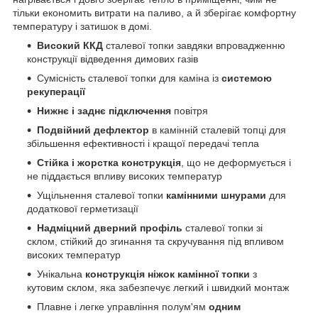
тільки економить витрати на паливо, а й зберігає комфортну
температуру і затишок в домі.
Високий ККД
сталевої топки завдяки впровадженню
конструкції відведення димових газів
Сумісність сталевої топки для каміна із
системою
рекуперації
Нижнє і заднє підключення
повітря
Подвійний дефлектор
в камінній сталевій топці для
збільшення ефективності і кращої передачі тепла
Стійка і жорстка конструкція
, що не деформується і
не піддається впливу високих температур
Ущільнення сталевої топки
камінними шнурами
для
додаткової герметизації
Надміцний дверний профіль
сталевої топки зі
склом, стійкий до згинання та скручування під впливом
високих температур
Унікальна
конструкція ніжок камінної топки
з
кутовим склом, яка забезпечує легкий і швидкий монтаж
Плавне і легке управління полум'ям
одним