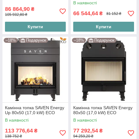
В наявності
86 864,90
₴
66 544,64
₴
81 152 ₴
105 932,80 ₴
Купити
Купити
–18%
Подарунок
–18%
Подарунок
Камінна топка SAVEN Energy
Камінна топка SAVEN Energy
Up 80х50 (17,0 kW) ECO
80х50 (17,0 kW) ECO
В наявності
В наявності
113 776,64
77 292,54
₴
₴
138 752 ₴
94 259,20 ₴