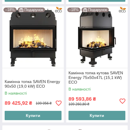
–18%
Подарунок
–18%
Подарунок
Камінна топка кутова SAVEN
Energy 75х50х47L (15,1 kW)
Камінна топка SAVEN Energy
ECO
90х50 (19,0 kW) ECO
В наявності
В наявності
89 593,86
₴
89 425,92
₴
109 056 ₴
109 260,80 ₴
Купити
Купити