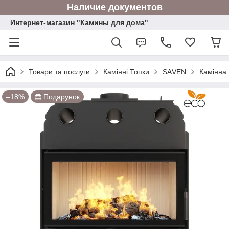
Наличие документов
Интернет-магазин "Камины для дома"
Товари та послуги
Камінні Топки
SАVEN
Камінна
–18%
Подарунок