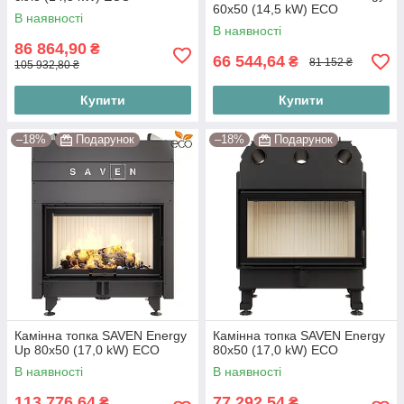
60х50 (14,5 kW) ECO
В наявності
В наявності
86 864,90
₴
66 544,64
₴
81 152 ₴
105 932,80 ₴
Купити
Купити
–18%
Подарунок
–18%
Подарунок
Камінна топка SAVEN Energy
Камінна топка SAVEN Energy
Up 80х50 (17,0 kW) ECO
80х50 (17,0 kW) ECO
В наявності
В наявності
113 776,64
77 292,54
₴
₴