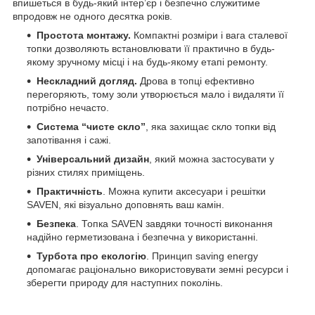
впишеться в будь-який інтер’єр і безпечно служитиме
впродовж не одного десятка років.
Простота монтажу.
Компактні розміри і вага сталевої
топки дозволяють встановлювати її практично в будь-
якому зручному місці і на будь-якому етапі ремонту.
Нескладний догляд.
Дрова в топці ефективно
перегоряють, тому золи утворюється мало і видаляти її
потрібно нечасто.
Система “чисте скло”
, яка захищає скло топки від
запотівання і сажі.
Універсальний дизайн
, який можна застосувати у
різних стилях приміщень.
Практичність
. Можна купити аксесуари і решітки
SAVEN, які візуально доповнять ваш камін.
Безпека
. Топка SAVEN завдяки точності виконання
надійно герметизована і безпечна у використанні.
Турбота про екологію
. Принцип saving energy
допомагає раціонально використовувати земні ресурси і
зберегти природу для наступних поколінь.