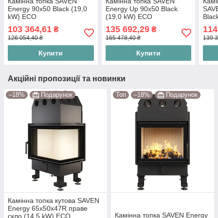
Камінна топка SAVEN
Камінна топка SAVEN
Камі
Energy 90х50 Black (19,0
Energy Up 90х50 Black
SAV
kW) ECO
(19,0 kW) ECO
Blac
103 364,61
135 692,29
114
₴
₴
126 054,40 ₴
165 478,40 ₴
139 3
Купити
Купити
Акційні пропозиції та новинки
–18%
Подарунок
Топ
–18%
Подарунок
Камінна топка кутова SAVEN
Energy 65х50х47R праве
Камінна топка SAVEN Energy
скло (14,5 kW) ECO