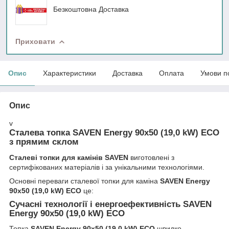
Безкоштовна Доставка
Приховати
Опис
Характеристики
Доставка
Оплата
Умови п
Опис
v
Сталева топка SAVEN Energy 90х50 (19,0 kW) ECO
з прямим склом
Сталеві топки для камінів SAVEN
виготовлені з
сертифікованих матеріалів і за унікальними технологіями.
Основні переваги сталевої топки для каміна
SAVEN Energy
90х50 (19,0 kW) ECO
це:
Сучасні технології і енергоефективність SAVEN
Energy 90х50 (19,0 kW) ECO
Топка
SAVEN Energy 90х50 (19,0 kW) ECO
швидко