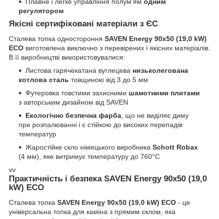
Плавне і легке управління полум'ям
одним
регулятором
Якісні сертифіковані матеріали з ЄС
Сталева топка одностороння
SAVEN Energy 90х50 (19,0 kW)
ECO
виготовлена виключно з перевірених і якісних матеріалів.
В її виробництві використовувалися:
Листова гарячекатана вуглецева
низьколегована
котлова сталь
товщиною від 3 до 5 мм
Футеровка товстими захисними
шамотними плитами
з авторським дизайном від SAVEN
Екологічно безпечна фарба
, що не виділяє диму
при розпалюванні і є стійкою до високих перепадів
температур
Жаростійке скло німецького виробника
Schott Robax
(4 мм), яке витримує температуру до 760°C
vv
Практичність і безпека SAVEN Energy 90х50 (19,0
kW) ECO
Сталева топка
SAVEN Energy 90х50 (19,0 kW) ECO
- це
універсальна топка для каміна з прямим склом, яка