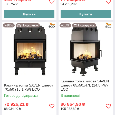
138 752 ₴
94 259,20 ₴
Купити
Купити
–18%
Подарунок
–18%
Подарунок
Камінна топка кутова SAVEN
Камінна топка SAVEN Energy
Energy 65х50х47L (14,5 kW)
70х50 (15,1 kW) ECO
ECO
Готово до відправки
В наявності
72 926,21
86 864,90
₴
₴
88 934,40 ₴
105 932,80 ₴