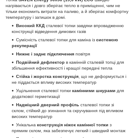
нагрівається і довго зберігає тепло в приміщенні, чим не
тільки економить витрати на паливо, а й зберігає комфортну
температуру і затишок в домі.
Високий ККД
сталевої топки завдяки впровадженню
конструкції відведення димових газів
Сумісність сталевої топки для каміна із
системою
рекуперації
Нижнє і заднє підключення
повітря
Подвійний дефлектор
в камінній сталевій топці для
збільшення ефективності і кращої передачі тепла
Стійка і жорстка конструкція
, що не деформується і
не піддається впливу високих температур
Ущільнення сталевої топки
камінними шнурами
для
додаткової герметизації
Надміцний дверний профіль
сталевої топки зі
склом, стійкий до згинання та скручування під впливом
високих температур
Унікальна
конструкція ніжок камінної топки
з
прямим склом, яка забезпечує легкий і швидкий монтаж