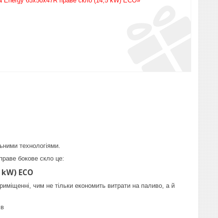
N Energy 65х50х47R праве скло (14,5 kW) ECO»
льними технологіями.
праве бокове скло це:
 kW) ECO
риміщенні, чим не тільки економить витрати на паливо, а й
ів