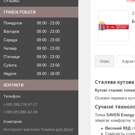
Отзывы
Отри
ГРАФІК РОБОТИ
2
Б
Понеділок
08:00
23:00
Вівторок
08:00
23:00
Середа
08:00
23:00
Четвер
09:00
23:00
Пʼятниця
09:00
23:00
Опис
Харак
Субота
09:00
23:00
Неділя
09:00
18:00
Сталева кутова 
КОНТАКТИ
Кутові сталеві топк
Основні переваги кут
+380 (98) 218-97-27
Сучасні техноло
+380 (95) 886-62-08
Топка
SAVEN Energy 
зберігає комфортну т
Високий ККД
ст
Интернет-магазин 'Каміни для Дому'
Сумісність стал