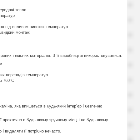
передачі тепла
мператур
ння під впливом високих температур
 швидкий монтаж
рених і якісних матеріалів. В її виробництві використовувалися:
мм
ких перепадів температур
о 760°C
каміна, яка впишеться в будь-який інтер’єр і безпечно
ї практично в будь-якому зручному місці і на будь-якому
і видаляти її потрібно нечасто.