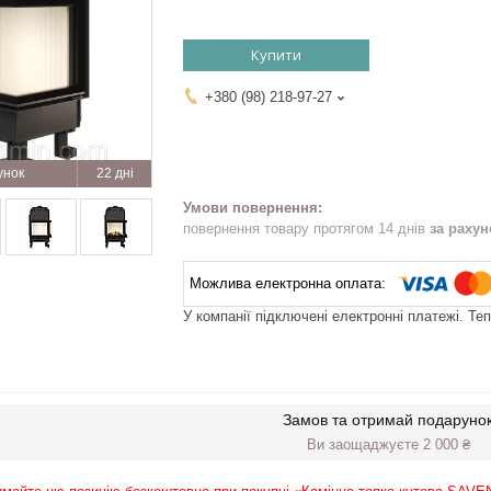
Купити
+380 (98) 218-97-27
22 дні
повернення товару протягом 14 днів
за раху
У компанії підключені електронні платежі. Те
Замов та отримай подаруно
Ви заощаджуєте 2 000 ₴