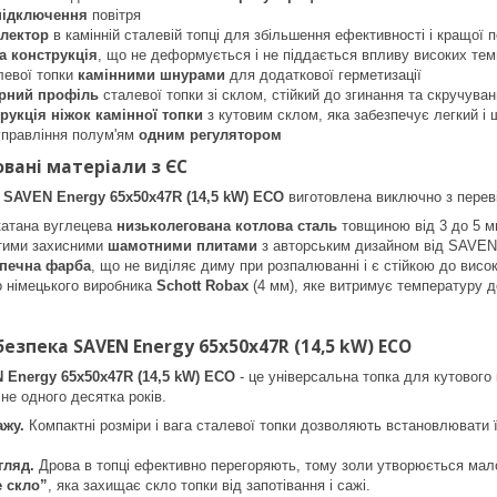
 підключення
повітря
лектор
в камінній сталевій топці для збільшення ефективності і кращої 
ка конструкція
, що не деформується і не піддається впливу високих те
левої топки
камінними шнурами
для додаткової герметизації
рний профіль
сталевої топки зі склом, стійкий до згинання та скручува
рукція ніжок камінної топки
з кутовим склом, яка забезпечує легкий і
управління полум'ям
одним регулятором
овані матеріали з ЄС
а
SAVEN Energy 65х50х47R (14,5 kW) ECO
виготовлена виключно з переві
катана вуглецева
низьколегована котлова сталь
товщиною від 3 до 5 
тими захисними
шамотними плитами
з авторським дизайном від SAVEN
зпечна фарба
, що не виділяє диму при розпалюванні і є стійкою до висо
о німецького виробника
Schott Robax
(4 мм), яке витримує температуру д
безпека SAVEN Energy 65х50х47R (14,5 kW) ECO
 Energy 65х50х47R (14,5 kW) ECO
- це універсальна топка для кутового 
е одного десятка років.
ажу.
Компактні розміри і вага сталевої топки дозволяють встановлювати ї
гляд.
Дрова в топці ефективно перегоряють, тому золи утворюється мало 
е скло”
, яка захищає скло топки від запотівання і сажі.