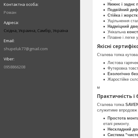
Нижнє і заднє
Подвійний деф
Роман
Стійка і жорст
Ущільнення ста
Надміцний две
Східна, Украина, Самбір, Україна
Унікальна
конст
Плавне і легке 
Якісні сертифік
shupeluk77@gmail.com
Сталева топка кутов
Листова гаряче
0958866208
Футеровка товс
Екологічно бе
Жаростійке скл
м
Практичність і 
Сталева топка
SAVEN
служитиме впродовж н
Простота монт
етапі ремонту.
Нескладний до
Система “чист