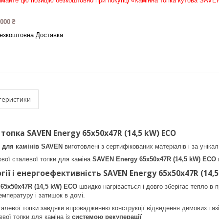
майте цю позицію безкоштовно при покупці «Камінна топка кутова SAVE
 000 ₴
езкоштовна Доставка
теристики
топка SAVEN Energy 65х50х47R (14,5 kW) ECO
и для камінів SAVEN
виготовлені з сертифікованих матеріалів і за уніка
ової сталевої топки для каміна
SAVEN Energy 65х50х47R (14,5 kW) ECO
гії і енергоефективність SAVEN Energy 65х50х47R (14,5
65х50х47R (14,5 kW) ECO
швидко нагрівається і довго зберігає тепло в п
емпературу і затишок в домі.
алевої топки завдяки впровадженню конструкції відведення димових газ
евої топки для каміна із
системою рекуперації