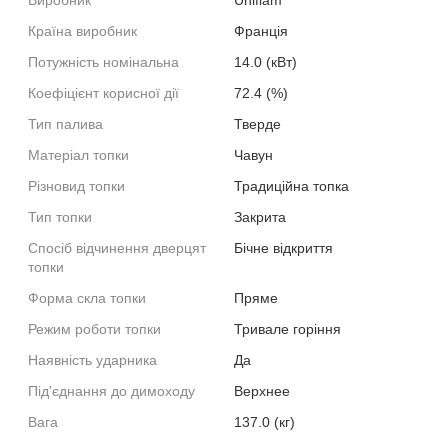
Країна виробник
Франція
Потужність номінальна
14.0 (кВт)
Коефіцієнт корисної дії
72.4 (%)
Тип палива
Тверде
Матеріал топки
Чавун
Різновид топки
Традиційна топка
Тип топки
Закрита
Спосіб відчинення дверцят
Бічне відкриття
топки
Форма скла топки
Пряме
Режим роботи топки
Тривале горіння
Наявність ударника
Да
Під'єднання до димоходу
Верхнее
Вага
137.0 (кг)