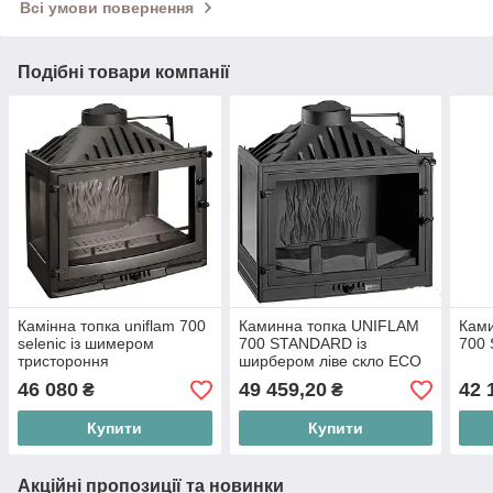
Всі умови повернення
Подібні товари компанії
Камінна топка uniflam 700
Каминна топка UNIFLAM
Ками
selenic із шимером
700 STANDARD із
700 
тристороння
ширбером ліве скло ECO
46 080
49 459,20
42 
₴
₴
Купити
Купити
Акційні пропозиції та новинки