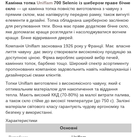
Камінна топка
Uniflam
700 Selenic із шибером праве бічне
скло
―
це камінна топка повністю виготовлена з чавуну з
прямим склом, має напівкруглу передню рамку, також вигнуті
елементи в дизайні.
Топка обладнана ширіберною заслінкою
для регулювання тяги.
Вона має праве додаткове бічне скло,
яке допомагає краще розглядати і насолоджуватися вогнем
краще. Бічне відкривання дверей.
Компанія Uniflam заснована 1926 року у Франції. Має власне
лиття чавуну дає змогу створювати високоякісну продукцію за
доступною ціною. Фірма виробляє широкий вибір печей,
камінних топок, барбекю тощо. Широкий спектр асортименту
пропонованих компанією задовольнить навіть найвишуканіші
і
дизайнерські
смаки клієнтів.
Топки Uniflam виготовлені з високоякісного чавуну, який є
оптимальним матеріалом для накопичення та віддання
тепла. Мають високий ККД (70-80%) за малої витрати палива,
а також скло стійке до високої температури (до 750 c). Залізні
матеріали світового класу гарантують чудову ергономіку та
безпеку у використанні.
Характеристики
Основні
Виробник
Uniflam