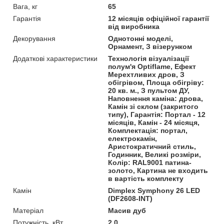
Вага, кг
65
Гарантія
12 місяців офіційної гарантії
від виробника
Декорування
Однотонні моделі,
Орнамент, З візерунком
Додаткові характеристики
Технологія візуалізації
полум'я Optiflame, Ефект
Мерехтливих дров, З
обігрівом, Площа обігріву:
20 кв. м., З пультом ДУ,
Наповнення каміна: дрова,
Камін зі склом (закритого
типу), Гарантія: Портал - 12
місяців, Камін - 24 місяця,
Комплектація: портал,
електрокамін,
Аристократичний стиль,
Годинник, Великі розміри,
Колір: RAL9001 патина-
золото, Картина не входить
в вартість комплекту
Камін
Dimplex Symphony 26 LED
(DF2608-INT)
Матеріал
Масив дуб
Потужність, кВт
2.0