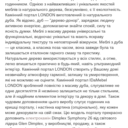
годинником. Однією з найважливіших і унікальних якостей
меблів із натурального дерева, безсумнівно, є її екологічність.
Камінний портал LONDON виготовлений із натурального
дуба. Як відомо, дуб — "дерево-донор", заряджає людину
активною енергією, допомагаючи знайти спокій, силу та
ясність думки. Меблі з масиву дерева універсальні та
функціональні, водночас унікальні та мають яскраву
індивідуальну текстуру та неповторний візерунок. Меблі з дуба
— це класика, а класика поза часом, вона завжди була та
залишається еталоном гарного смаку та престижу.
Натуральне дерево використовується у всіх стилях, а отже,
легко впишеться практично в будь-який, навіть ультрамодний
інтер'єр. Камінний портал LONDON створить у Вашому домі
незвичайну атмосферу гармонії, затишку та умиротворення,
які не можливо не оцінити. Камінний портал IDaMebel
LONDON зроблений повністю з масиву дуба, слугуватиме не
одне десятиліття й незмінно залишиться не тільки стильним,
але й надійним елементом інтер'єру та декору в домі. Також
чудовим доповненням цього виробу слугує годинник на
кришці порталу, і настінна картина (опціонально), яку кожен
може декорувати на свій смак. Цю модель порталу прекрасно
доповнить
електрокамін
Dimplex Symphony 26 від світового
лідера Glen Dimplex, у виробництві, продажу, а також