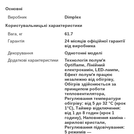
Основні
Виробник
Dimplex
Користувальницькі характеристики
Вага, кг
61.7
Гарантія
24 місяців офіційної гарантії
від виробника
Декорування
Однотонні моделі
Додаткові характеристики
Технологія полум'я
Optiflame, Лінійний
електрокамін, LED-лампи,
Ефект полум'я працює
незалежно від обігріву,
Обігрів здійснюється за
принципом роботи
тепловентилятора,
Регулювання температури
обігріву: від 5 до 32 °C (крок
1°C), Таймер відключення:
від 1 до 8 годин (крок 1
годину), Наповнення каміна -
акрилові кристали,
Регулювання підсвічування:
5 режимів —