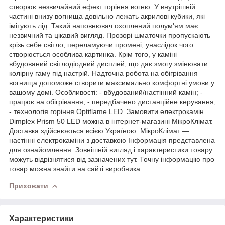
створює незвичайний ефект горіння вогню. У внутрішній
частині внизу вогнища довільно лежать акрилові кубики, які
імітують лід. Такий наповнювач охоплений полум'ям має
незвичний та цікавий вигляд. Прозорі шматочки пропускають
крізь себе світло, переламуючи промені, унаслідок чого
створюється особлива картинка. Крім того, у каміні
вбудований світлодіодний дисплей, що дає змогу змінювати
колірну гаму під настрій. Надточна робота на обігрівання
вогнища допоможе створити максимально комфортні умови у
вашому домі. Особливості: - вбудований/настінний камін; -
працює на обігрівання; - передбачено дистанційне керування;
- технологія горіння Optiflame LED. Замовити електрокамін
Dimplex Prism 50 LED можна в інтернет-магазині МікроКлімат.
Доставка здійснюється всією Україною. МікроКлімат —
настінні електрокаміни з доставкою Інформація представлена
для ознайомлення. Зовнішній вигляд і характеристики товару
можуть відрізнятися від зазначених тут. Точну інформацію про
товар можна знайти на сайті виробника.
Приховати
Характеристики