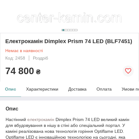
Електрокамін Dimplex Prism 74 LED (BLF7451)
Немає в наявності
Код: 2458
Роздріб
74 800
₴
Опис
Характеристики
Доставка
Оплата
Умови п
Опис
Настінний
електрокамін
Dimplex Prism 74 LED великий камін
для вбудовування в нішу в стіні або спеціальний портал. У
каміні реалізована нова технологія горіння Optiflame LED.
Optiflame LED є інноваційною технологією на сьогодні, яка