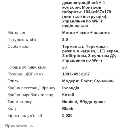
демонстраційний + 4
кольори, Монтажні
габарити: 1844x467x179
(дивіться інструкцію),
Управління по Wi-Fi:
опціонально
Матеріал
Метал + скло + пластик
Потужність, кВт
2.0
Особливості
Термостат, Перемикач
режимів нагріву, LED екран,
З обігрівом, З пультом ДУ,
Управління по Wi-Fi
Площа обігріву, кв.м
20
Розміри, ШВГ (мм)
1883x493x187
Стиль
Модерн; Лофт; Сучасний
Країна реєстрації бренду
Ірландія
Країна-виробник товару
Китай
Тип монтажу
Навісні; Вбудовувані
Колір
Black
Ефект полум'я, кВт
0.030
Приховати