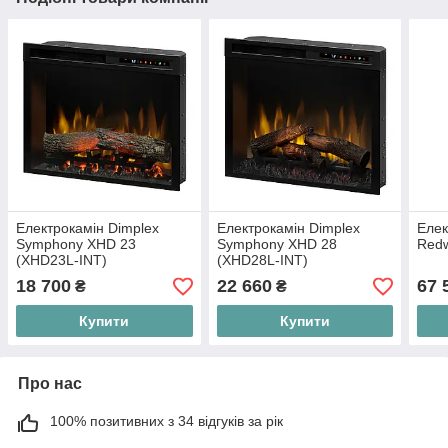
Електрокамін Dimplex
Електрокамін Dimplex
Елек
Symphony XHD 23
Symphony XHD 28
Red
(XHD23L-INT)
(XHD28L-INT)
18 700
22 660
67 
₴
₴
Купити
Купити
Про нас
100% позитивних з 34 відгуків за рік