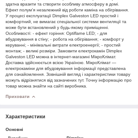
здатна вразити та створити особливу атмосферу в домі.
Ефект полум'я незалежний від роботи каміна на обігрівання.
У процесі експлуатації Dimplex Galveston LED простий і
комфортний, не вимагає спеціальної системи вентиляції та
може бути встановлений у будь-якому приміщенні.
Особливості: - ефект горіння: Optiflame LED; - для
вбудовування в стіну; - робота на обігрівання; - комфорт у
керуванні; - мінімальні витрати електроенергії; - простий
монтаж; - великі розміри. Замовити електрокамін Dimplex
Galveston LED можна в інтернет-магазині МікроКлімат.
Доставка здійснюється всією Україною. МікроКлімат —
електрокаміни для вбудовування інформації представлена
для ознайомлення. Зовнішній вигляд і характеристики товару
можуть відрізнятися від зазначених тут. Точну інформацію про
товар можна знайти на сайті виробника.
Приховати
Характеристики
Основні
Виробник
Dimplex