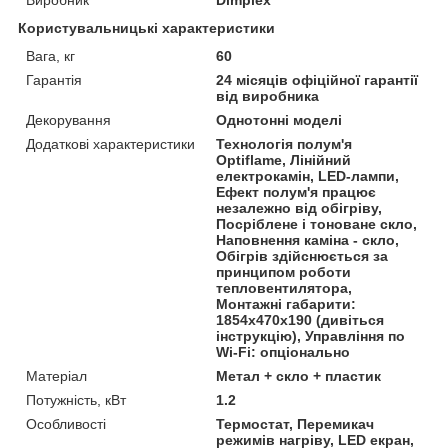
Користувальницькі характеристики
Вага, кг
60
Гарантія
24 місяців офіційної гарантії
від виробника
Декорування
Однотонні моделі
Додаткові характеристики
Технологія полум'я
Optiflame, Лінійний
електрокамін, LED-лампи,
Ефект полум'я працює
незалежно від обігріву,
Посріблене і тоноване скло,
Наповнення каміна - скло,
Обігрів здійснюється за
принципом роботи
тепловентилятора,
Монтажні габарити:
1854x470x190 (дивіться
інструкцію), Управління по
Wi-Fi: опціонально
Матеріал
Метал + скло + пластик
Потужність, кВт
1.2
Особливості
Термостат, Перемикач
режимів нагріву, LED екран,