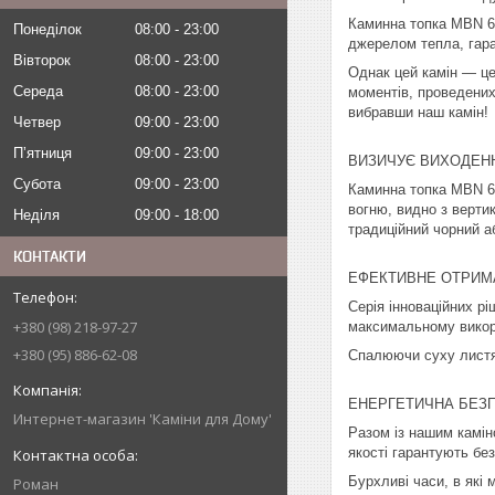
Каминна топка MBN 68
Понеділок
08:00
23:00
джерелом тепла, гара
Вівторок
08:00
23:00
Однак цей камін — це
Середа
08:00
23:00
моментів, проведених
вибравши наш камін!
Четвер
09:00
23:00
Пʼятниця
09:00
23:00
ВИЗИЧУЄ ВИХОДЕН
Субота
09:00
23:00
Каминна топка MBN 68
вогню, видно з верти
Неділя
09:00
18:00
традиційний чорний а
КОНТАКТИ
ЕФЕКТИВНЕ ОТРИМ
Серія інноваційних р
+380 (98) 218-97-27
максимальному викори
+380 (95) 886-62-08
Спалюючи суху листя
ЕНЕРГЕТИЧНА БЕЗ
Интернет-магазин 'Каміни для Дому'
Разом із нашим камін
якості гарантують без
Бурхливі часи, в які
Роман