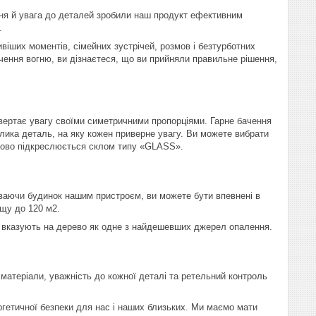
ння й увага до деталей зробили наш продукт ефективним
.
іших моментів, сімейних зустрічей, розмов і безтурботних
чення вогню, ви дізнаєтеся, що ви прийняли правильне рішення,
вертає увагу своїми симетричними пропорціями. Гарне бачення
елика деталь, на яку кожен приверне увагу. Ви можете вибрати
тково підкреслюється склом типу «GLASS».
ріваючи будинок нашим пристроєм, ви можете бути впевнені в
ощу до 120 м2.
 вказують на дерево як одне з найдешевших джерел опалення.
 матеріали, уважність до кожної деталі та ретельний контроль
ргетичної безпеки для нас і наших близьких. Ми маємо мати