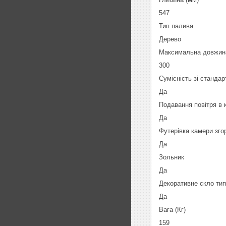
547
Тип палива
Дерево
Максимальна довжина
300
Сумісність зі станд
Да
Подавання повітря в 
Да
Футерівка камери зго
Да
Зольник
Да
Декоративне скло тип
Да
Вага (Кг)
159