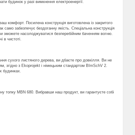
ти будинок у разі вимкнення електроенергії.
ваш комфорт. Посилена конструкція виготовлена із закритого
к само забезпечує бездоганну якість. Спеціальна конструкція
о ви зможете насолоджуватися безперебійним баченням вогню.
і в чистоті.
ня сухого листяного дерева, ви дбаєте про довкілля. Ви не
м, згідно з Ekoprojekt і німецьким стандартом BImSchV 2.
х будинках.
нну топку MBN 680. Вибравши наш продукт, ви гарантуєте собі