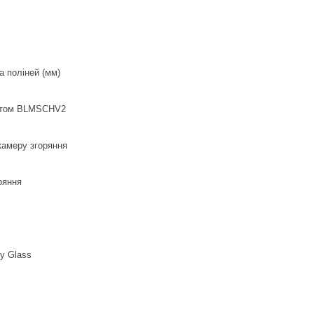
 поліней (мм)
артом BLMSCHV2
камеру згоряння
ряння
у Glass