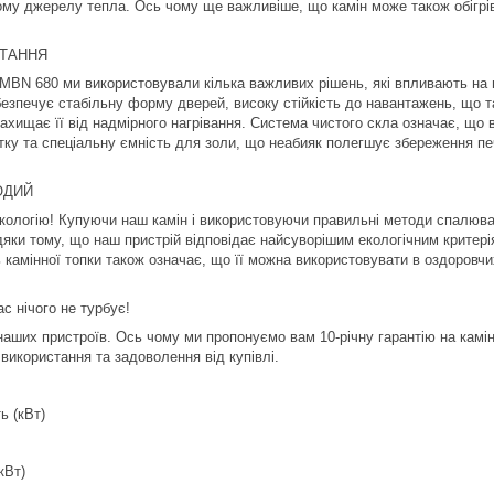
му джерелу тепла. Ось чому ще важливіше, що камін може також обігріва
ТАННЯ
 MBN 680 ми використовували кілька важливих рішень, які впливають на 
езпечує стабільну форму дверей, високу стійкість до навантажень, що та
ахищає її від надмірного нагрівання. Система чистого скла означає, щ
тку та спеціальну ємність для золи, що неабияк полегшує збереження печ
ОДИЙ
кологію! Купуючи наш камін і використовуючи правильні методи спалюван
дяки тому, що наш пристрій відповідає найсуворішим екологічним критерія
 камінної топки також означає, що її можна використовувати в оздоровчи
ас нічого не турбує!
 наших пристроїв. Ось чому ми пропонуємо вам 10-річну гарантію на камі
 використання та задоволення від купівлі.
ь (кВт)
кВт)