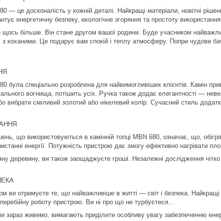
0 — це досконалість у кожній деталі. Найкращі матеріали, новітні ріше
нтує енергетичну безпеку, екологічне згоряння та простоту використання
 щось більше. Він стане другом вашої родини. Буде учасником найважлив
 з коханими. Це подарує вам спокій і теплу атмосферу. Попри чудове ба
НЯ
0 була спеціально розроблена для найвимогливіших клієнтів. Камін при
кального вогнища, потішить усіх. Ручка також додає елегантності — нев
бо вибрати сміливий золотий або нікелевий колір. Сучасний стиль дода
АННЯ
ішень, що використовуються в камінній топці MBN 680, означає, що, обіг
станні енергії. Потужність пристрою дає змогу ефективно нагрівати пл
ну деревину, ви також заощаджуєте гроші. Незалежні дослідження чітко
ПЕКА
ом ви отримуєте те, що найважливіше в житті — світ і безпека. Найкращі
перебійну роботу пристрою. Ви ні про що не турбуєтеся...
 ми зараз живемо, вимагають приділити особливу увагу забезпеченню ене