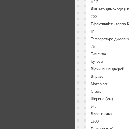
5-12
Діаметр димоходу (м
200
Ефективність тепла 
81
Температура димових 
261
Тип скла
Кутове
Відчиняння дверей
Вправо
Матеріал
Сталь
Ширина (мм)
547
Висота (мм)
1600
Глибина (мм)