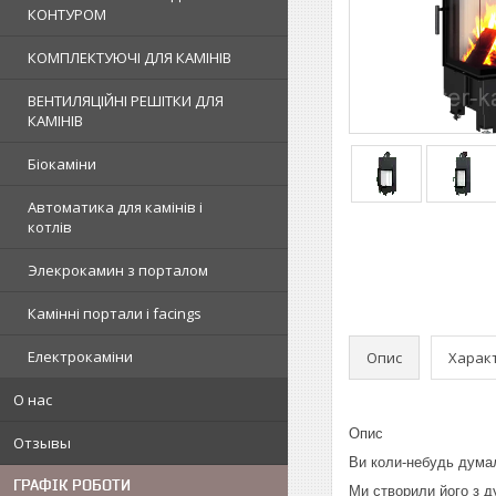
КОНТУРОМ
КОМПЛЕКТУЮЧІ ДЛЯ КАМІНІВ
ВЕНТИЛЯЦІЙНІ РЕШІТКИ ДЛЯ
КАМІНІВ
Біокаміни
Автоматика для камінів і
котлів
Элекрокамин з порталом
Камінні портали і facings
Електрокаміни
Опис
Харак
О нас
Опис
Отзывы
Ви коли-небудь думал
ГРАФІК РОБОТИ
Ми створили його з д