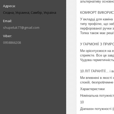
альтернативу основно
Східна, Украина, Самбір, Україна
КОМФОРТ ВИКОРИС
У вкладці для каміна
типу профілю, що заб
shupeluk77@gmail.com
перфорованої ручки з
Топка також має реші
0958866208
У ГАРМОНІЇ З ПРИР
Ми орієнтуємося на е
сприяєте. Все це зав
Чудова герметичність
10 ЛІТ ГАРАНТІЇ... і в
Ми впевнені в якості
спокій, безпроблемне
Характеристики
Номінальна потужніст
10
Діапазон потужності (