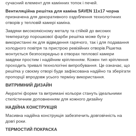
сучасний елемент для камінних топок і печей.
Вентиляційна решітка для каміна SAVEN 11х17 чорна
призначена для декоративного оздоблення технологічних
отворів у тепловій камері каміна.
Завдяки високоякісному металу та стійкій до високих
температур порошкової фарби решітка може бути у
використанні як для відведення гарячого, так і для подавання
холодного повітря та пристрою ревізійних отворів.Рішетка
монтується безпосередньо в отворах теплової камери
завдяки простим і надійним кріпленням. Кожен тип кріплення
проходить тривалі технологічні випробування. Це означає, що
решітка у своєму отворі буде зафіксована надійно та зберігати
пропорції впродовж усього терміну використання.
ВИТРИМНИЙ ДИЗАЙН
Акуратні форми та витримані кольори стануть ідеальними
стилістичним доповненням для кожного дизайну
НАДІЙНА КОНСТРУКЦІЯ
Масивна надійна конструкція забезпечить довговічність на
довгі роки.
ТЕРМОСТИЙ ПОКРАСКА