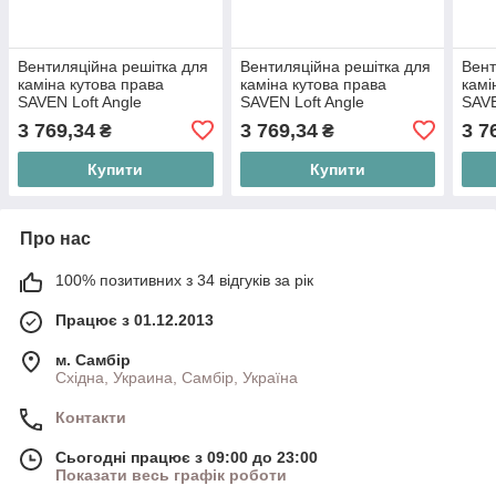
Вентиляційна решітка для
Вентиляційна решітка для
Вент
каміна кутова права
каміна кутова права
камі
SAVEN Loft Angle
SAVEN Loft Angle
SAVE
60х800х600 чорна
60х800х600 кремова
60х8
3 769,34
3 769,34
3 7
₴
₴
Купити
Купити
Про нас
100% позитивних з 34 відгуків за рік
Працює з 01.12.2013
м. Самбір
Східна, Украина, Самбір, Україна
Контакти
Сьогодні працює з 09:00 до 23:00
Показати весь графік роботи