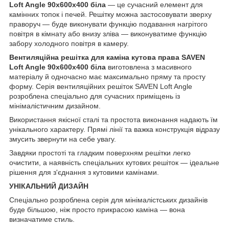
Loft Angle 90х600х400 біла
— це сучасний елемент для
камінних топок і печей. Решітку можна застосовувати зверху
праворуч — буде виконувати функцію подавання нагрітого
повітря в кімнату або внизу зліва — виконуватиме функцію
забору холодного повітря в камеру.
Вентиляційна решітка для каміна кутова права SAVEN
Loft Angle 90х600х400 біла
виготовлена з масивного
матеріалу й одночасно має максимально пряму та просту
форму. Серія вентиляційних решіток SAVEN Loft Angle
розроблена спеціально для сучасних приміщень із
мінімалістичним дизайном.
Використання якісної сталі та простота виконання надають їм
унікального характеру. Прямі лінії та важка конструкція відразу
змусить звернути на себе увагу.
Завдяки простоті та гладким поверхням решітки легко
очистити, а наявність спеціальних кутових решіток — ідеальне
рішення для з'єднання з кутовими камінами.
УНІКАЛЬНИЙ ДИЗАЙН
Спеціально розроблена серія для мінімалістських дизайнів
буде більшою, ніж просто прикрасою каміна — вона
визначатиме стиль.