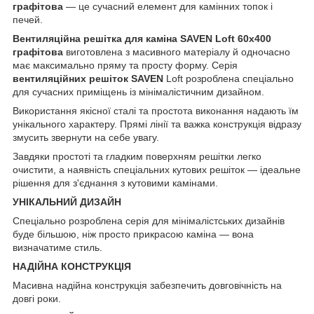
графітова
— це сучасний елемент для камінних топок і
печей.
Вентиляційна решітка для каміна SAVEN Loft 60х400
графітова
виготовлена з масивного матеріалу й одночасно
має максимально пряму та просту форму. Серія
вентиляційних решіток SAVEN
Loft розроблена спеціально
для сучасних приміщень із мінімалістичним дизайном.
Використання якісної сталі та простота виконання надають їм
унікального характеру. Прямі лінії та важка конструкція відразу
змусить звернути на себе увагу.
Завдяки простоті та гладким поверхням решітки легко
очистити, а наявність спеціальних кутових решіток — ідеальне
рішення для з'єднання з кутовими камінами.
УНІКАЛЬНИЙ ДИЗАЙН
Спеціально розроблена серія для мінімалістських дизайнів
буде більшою, ніж просто прикрасою каміна — вона
визначатиме стиль.
НАДІЙНА КОНСТРУКЦІЯ
Масивна надійна конструкція забезпечить довговічність на
довгі роки.