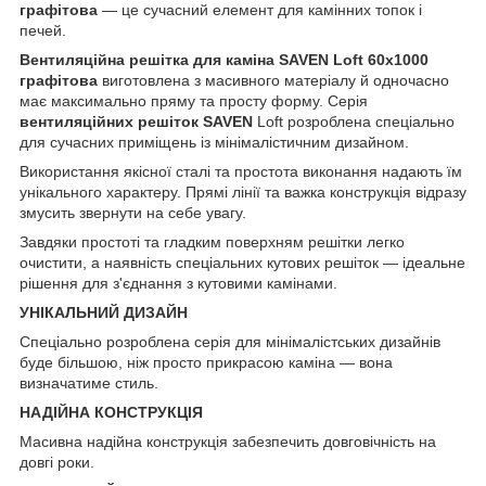
графітова
— це сучасний елемент для камінних топок і
печей.
Вентиляційна решітка для каміна SAVEN Loft 60х1000
графітова
виготовлена з масивного матеріалу й одночасно
має максимально пряму та просту форму. Серія
вентиляційних решіток SAVEN
Loft розроблена спеціально
для сучасних приміщень із мінімалістичним дизайном.
Використання якісної сталі та простота виконання надають їм
унікального характеру. Прямі лінії та важка конструкція відразу
змусить звернути на себе увагу.
Завдяки простоті та гладким поверхням решітки легко
очистити, а наявність спеціальних кутових решіток — ідеальне
рішення для з'єднання з кутовими камінами.
УНІКАЛЬНИЙ ДИЗАЙН
Спеціально розроблена серія для мінімалістських дизайнів
буде більшою, ніж просто прикрасою каміна — вона
визначатиме стиль.
НАДІЙНА КОНСТРУКЦІЯ
Масивна надійна конструкція забезпечить довговічність на
довгі роки.