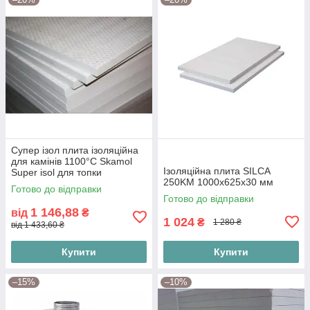
Супер ізол плита ізоляційна
для камінів 1100°С Skamol
Ізоляційна плита SILCA
Super isol для топки
250KM 1000х625х30 мм
1000х610х30мм негорюча
Готово до відправки
плита Данія 225(кг/м3)
Готово до відправки
1 146,88
від
₴
1 024
₴
1 280 ₴
від 1 433,60 ₴
Купити
Купити
–15%
–10%