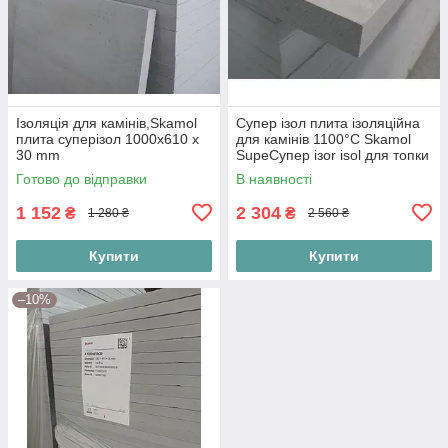
Ізоляція для камінів,Skamol
Супер ізол плита ізоляційна
плита суперізол 1000х610 x
для камінів 1100°С Skamol
30 mm
SupeСупер ізоr isol для топки
1000х1220х30мм негорюча
Готово до відправки
В наявності
плита Данія 225(кг/м3)
1 152
2 304
₴
₴
1 280 ₴
2 560 ₴
Купити
Купити
–10%