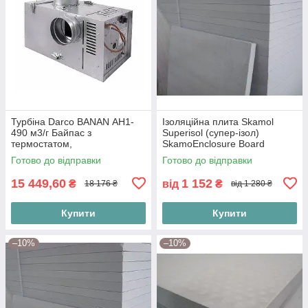
Турбіна Darco BANAN АН1-
Ізоляційна плита Skamol
490 м3/г Байпас з
Superisol (супер-ізол)
термостатом,
SkamoEnclosure Board
1000х610х30 мм
Готово до відправки
Готово до відправки
15 449,60
1 152
₴
від
₴
18 176 ₴
від 1 280 ₴
Купити
Купити
–10%
–10%