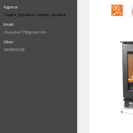
Східна, Украина, Самбір, Україна
shupeluk77@gmail.com
0958866208