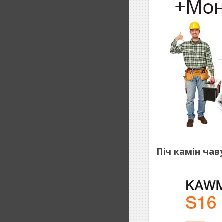
Піч камін чав