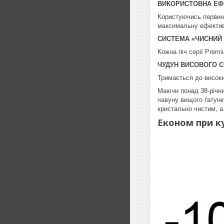
ВИКОРИСТОВНА ЕФ
Користуючись первин
максимальну ефектив
СИСТЕМА «ЧИСНИЙ
Кожна піч серії Prem
ЧУДУН ВИСОВОГО 
Тримається до високих
Маючи понад 38-річни
чавуну вищого ґатунк
кристально чистим, а
Економ при ку