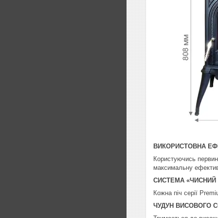
ВИКОРИСТОВНА ЕФ
Користуючись первин
максимальну ефектив
СИСТЕМА «ЧИСНИЙ
Кожна піч серії Prem
ЧУДУН ВИСОВОГО 