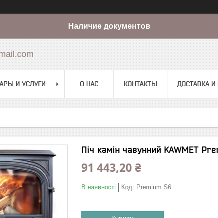
Наличие документов
mail.com
АРЫ И УСЛУГИ
О НАС
КОНТАКТЫ
ДОСТАВКА И
Піч камін чавунний KAWMET Prem
91 443,20 ₴
В наявності
Код:
Premium S6