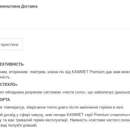
езкоштовна Доставка
теристики
ЕКТИВНІСТЬ
ним, вторинним повітрям, кожна піч від KAWMET Premium дає вам можли
ність.
 СТЕКЛО»
ium обладнана розумною системою «чисте скло», що забезпечує ідеально
СОРТА
 температур, зберігаючи тепло довго після закінчення горіння в печі.
й досвід у сфері чавуну, нові печори KAWMET серії Premium славляться 
у та має тривалий термін експлуатації. Наявність «системи чистого скла
 вид полум'я довший.