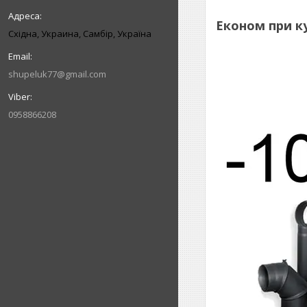
Економ при ку
Східна, Украина, Самбір, Україна
shupeluk77@gmail.com
0958866208