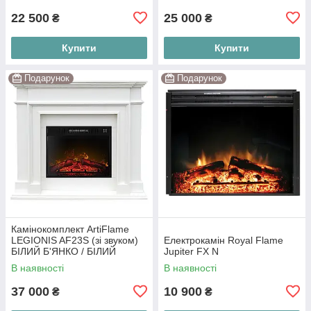
22 500
25 000
₴
₴
Купити
Купити
Подарунок
Подарунок
Камінокомплект ArtiFlame
LEGIONIS AF23S (зі звуком)
Електрокамін Royal Flame
БІЛИЙ Б'ЯНКО / БІЛИЙ
Jupiter FX N
ВАНІЛЬ
В наявності
В наявності
37 000
10 900
₴
₴