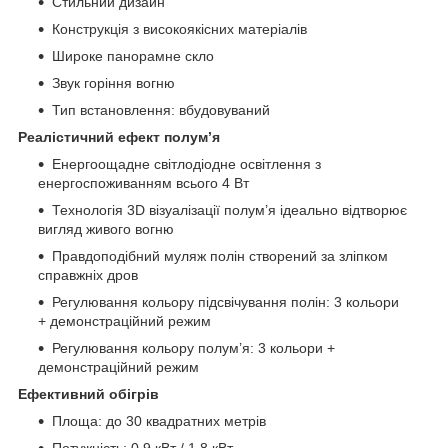
Стильний дизайн
Конструкція з високоякісних матеріалів
Широке панорамне скло
Звук горіння вогню
Тип встановлення: вбудовуваний
Реалістичний ефект полум’я
Енергоощадне світлодіодне освітлення з
енергоспоживанням всього 4 Вт
Технологія 3D візуалізації полум’я ідеально відтворює
вигляд живого вогню
Правдоподібний муляж полін створений за зліпком
справжніх дров
Регулювання кольору підсвічування полін: 3 кольори
+ демонстраційний режим
Регулювання кольору полум’я: 3 кольори +
демонстраційний режим
Ефективний обігрів
Площа: до 30 квадратних метрів
Потужність: 0,9 кВт / 1,8 кВт