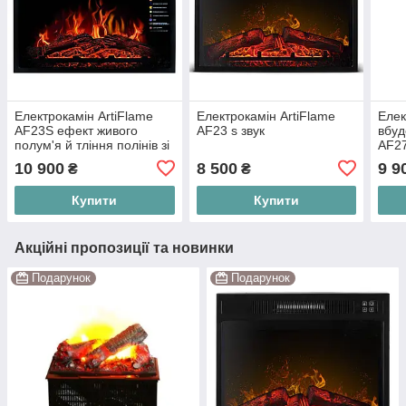
Електрокамін ArtiFlame
Електрокамін ArtiFlame
Елек
AF23S ефект живого
AF23 s звук
вбуд
полум'я й тління полінів зі
AF27
звуком і обігрівом
звук
10 900
8 500
9 9
₴
₴
Купити
Купити
Акційні пропозиції та новинки
Подарунок
Подарунок