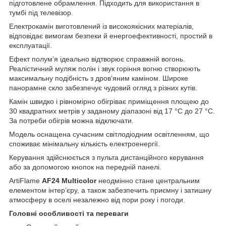
підготовлене обрамлення. Підходить для використання в
тумбі під телевізор.
Електрокамін виготовлений із високоякісних матеріалів,
відповідає вимогам безпеки й енергоефективності, простий в
експлуатації.
Ефект полум’я ідеально відтворює справжній вогонь.
Реалістичний муляж полін і звук горіння вогню створюють
максимальну подібність з дров’яним каміном. Широке
панорамне скло забезпечує чудовий огляд з різних кутів.
Камін швидко і рівномірно обігріває приміщення площею до
30 квадратних метрів у заданому діапазоні від 17 °C до 27 °C.
За потреби обігрів можна відключати.
Модель оснащена сучасним світлодіодним освітленням, що
споживає мінімальну кількість електроенергії.
Керування здійснюється з пульта дистанційного керування
або за допомогою кнопок на передній панелі.
ArtiFlame
AF24 Multicolor
неодмінно стане центральним
елементом інтер’єру, а також забезпечить приємну і затишну
атмосферу в оселі незалежно від пори року і погоди.
Головні особливості та переваги