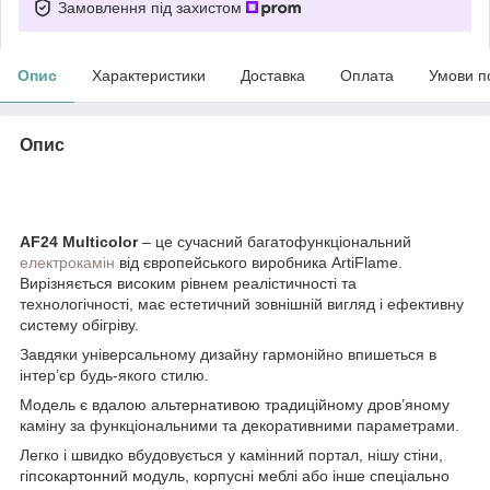
Замовлення під захистом
Опис
Характеристики
Доставка
Оплата
Умови п
Опис
AF24 Multicolor
– це сучасний багатофункціональний
електрокамін
від європейського виробника ArtiFlame.
Вирізняється високим рівнем реалістичності та
технологічності, має естетичний зовнішній вигляд і ефективну
систему обігріву.
Завдяки універсальному дизайну гармонійно впишеться в
інтер’єр будь-якого стилю.
Модель є вдалою альтернативою традиційному дров’яному
каміну за функціональними та декоративними параметрами.
Легко і швидко вбудовується у камінний портал, нішу стіни,
гіпсокартонний модуль, корпусні меблі або інше спеціально